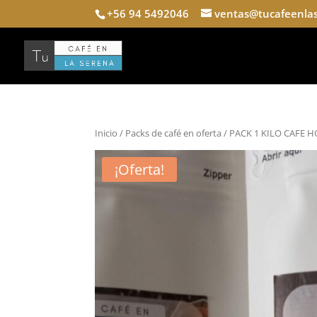
+56 94 5492046
ventas@tucafeenlas
Inicio
/
Packs de café en oferta
/ PACK 1 KILO CAFE 
¡Oferta!