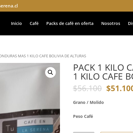
erena.cl
Inicio
Café
Packs de café en oferta
Nosotros
Di
HONDURAS MAS 1 KILO CAFE BOLIVIA DE ALTURAS
PACK 1 KILO
1 KILO CAFE 
$
56.100
$
51.10
Grano / Molido
Peso Café