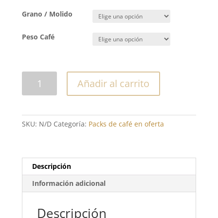
Grano / Molido
Peso Café
PACK
Añadir al carrito
2
KILOS
BRASIL
NATURAL
SKU:
N/D
Categoría:
Packs de café en oferta
BOA
VISTA
84
PTS
Descripción
TUESTE
Información adicional
MEDIO
cantidad
Descripción