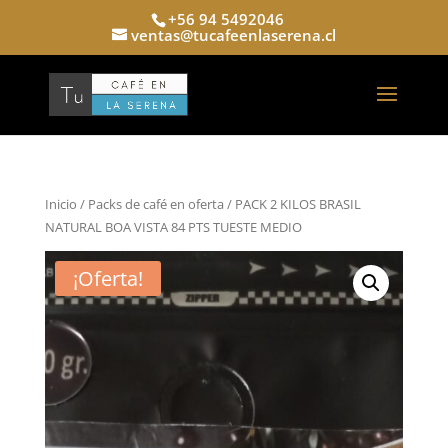
+56 94 5492046
ventas@tucafeenlaserena.cl
Inicio
/
Packs de café en oferta
/ PACK 2 KILOS BRASIL
NATURAL BOA VISTA 84 PTS TUESTE MEDIO
¡Oferta!