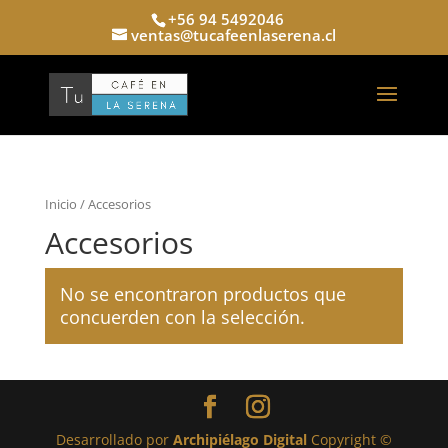
+56 94 5492046
ventas@tucafeenlaserena.cl
Inicio
/ Accesorios
Accesorios
No se encontraron productos que
concuerden con la selección.
Desarrollado por
Archipiélago Digital
Copyright ©