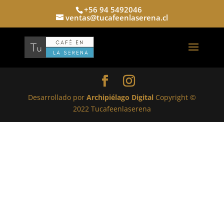
+56 94 5492046
ventas@tucafeenlaserena.cl
Desarrollado por
Archipiélago Digital
Copyright ©
2022 Tucafeenlaserena